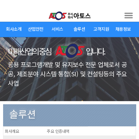
회사소개
산업안전
서비스
솔루션
고객지원
채용정보
미래산업의 중심
입니다.
응용 프로그램개발 및 유지보수 전문 업체로서 공
공, 제조분야 시스템 통합(SI) 및 컨설팅등의 주요
사업
회사소개 >
ESG경영 >
인권헌장
솔루션
회사개요
주요 인증내역