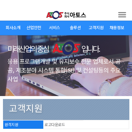
회사소개
산업안전
서비스
솔루션
고객지원
채용정보
미래산업의 중심
입니다.
응용 프로그램개발 및 유지보수 전문 업체로서 공
공, 제조분야 시스템 통합(SI) 및 컨설팅등의 주요
사업
고객지원 >
원격지원
고객지원
원격지원
로고다운로드