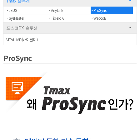
Tmax 솔루션
- JEUS
- AnyLink
- ProSync
- SysMaster
- Tibero 6
- WebtoB
포스코DX 솔루션
VITAL ME(바이탈미)
ProSync