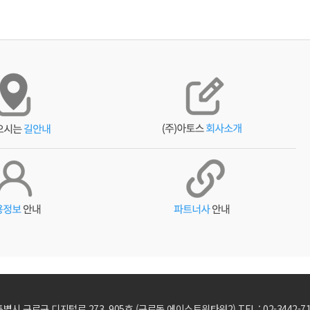
특별시 구로구 디지털로 273, 905호 (구로동,에이스트윈타워2) TEL : 02-3442-7111 