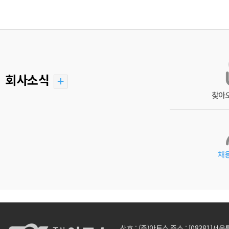
회사소식
상호 : (주)아토스 주소 : [08381]서울